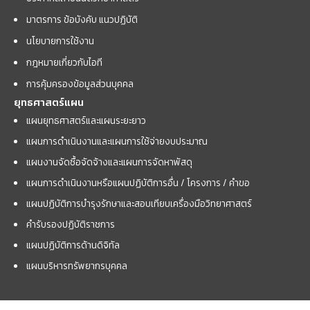
มาตรการ ข้อบังคับ แนวปฏิบัติ
นโยบายการใช้งาน
กฎหมายเกี่ยวกับไอที
การคุ้มครองข้อมูลส่วนบุคคล
ยุทธศาสตร์แผน
แผนยุทธศาสตร์และแผนระยะยาว
แผนการดำเนินงานและแผนการใช้จ่ายงบประมาณ
แผนงานจัดซื้อจัดจ้างและแผนการจัดหาพัสดุ
แผนการดำเนินงานหรือแผนปฏิบัติการอื่น / โครงการ / คำขอ
แผนปฏิบัติการบำรุงรักษาและสอบเทียบเครื่องมือวิทยาศาสตร์
คำรับรองปฏิบัติราชการ
แผนปฏิบัติการด้านดิจิทัล
แผนบริหารทรัพยากรบุคคล