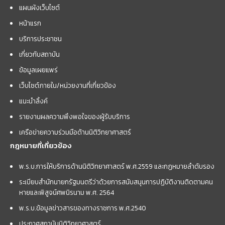
แผนผังเว็บไซต์
หน้าแรก
บริการประชาชน
เกี่ยวกับสถาบัน
ข้อมูลเผยแพร่
เว็บไซต์ภายใน/หน่วยงานที่เกี่ยวข้อง
แนะนำลิ้งค์
รายงานผลความพึงพอใจของผู้รับบริการ
เครือข่ายความร่วมมือด้านนิติวิทยาศาสตร์
กฎหมายที่เกี่ยวข้อง
พ.ร.บ.การให้บริการด้านนิติวิทยาศาสตร์ พ.ศ.2559 และกฏหมายลำดับรอง
ระเบียบสำนักนายกรัฐมนตรีว่าด้วยการสนับสนุนการปฏิบัติงานติดตามคน
หายและพิสูจน์ศพนิรนาม พ.ศ. 2564
พ.ร.บ.ข้อมูลข่าวสารของทางราชการ พ.ศ.2540
ประกาศสถาบันนิติวิทยาศาสตร์