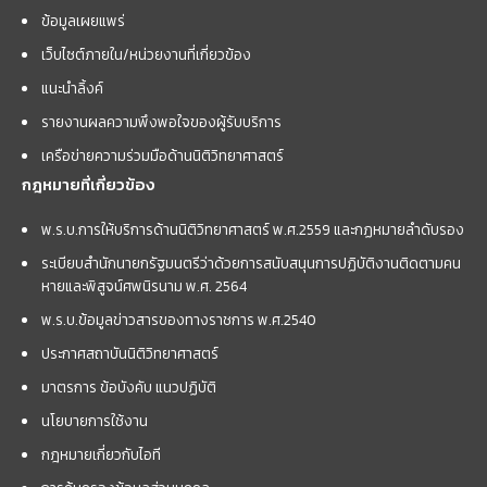
ข้อมูลเผยแพร่
เว็บไซต์ภายใน/หน่วยงานที่เกี่ยวข้อง
แนะนำลิ้งค์
รายงานผลความพึงพอใจของผู้รับบริการ
เครือข่ายความร่วมมือด้านนิติวิทยาศาสตร์
กฎหมายที่เกี่ยวข้อง
พ.ร.บ.การให้บริการด้านนิติวิทยาศาสตร์ พ.ศ.2559 และกฏหมายลำดับรอง
ระเบียบสำนักนายกรัฐมนตรีว่าด้วยการสนับสนุนการปฏิบัติงานติดตามคน
หายและพิสูจน์ศพนิรนาม พ.ศ. 2564
พ.ร.บ.ข้อมูลข่าวสารของทางราชการ พ.ศ.2540
ประกาศสถาบันนิติวิทยาศาสตร์
มาตรการ ข้อบังคับ แนวปฏิบัติ
นโยบายการใช้งาน
กฎหมายเกี่ยวกับไอที