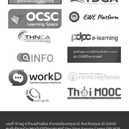
เลขที่ 111 หมู่ 4 ตำบลบ้านใหม่ อำเภอเมืองปทุมธานี จังหวัดปทุมธานี 12000
ศูนย์บริการร่วมสถาบันนิติวิทยาศาสตร์ One Stop Service Center 081 909