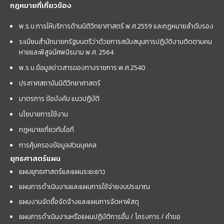
กฎหมายที่เกี่ยวข้อง
พ.ร.บ.การให้บริการด้านนิติวิทยาศาสตร์ พ.ศ.2559 และกฏหมายลำดับรอง
ระเบียบสำนักนายกรัฐมนตรีว่าด้วยการสนับสนุนการปฏิบัติงานติดตามคน
หายและพิสูจน์ศพนิรนาม พ.ศ. 2564
พ.ร.บ.ข้อมูลข่าวสารของทางราชการ พ.ศ.2540
ประกาศสถาบันนิติวิทยาศาสตร์
มาตรการ ข้อบังคับ แนวปฏิบัติ
นโยบายการใช้งาน
กฎหมายเกี่ยวกับไอที
การคุ้มครองข้อมูลส่วนบุคคล
ยุทธศาสตร์แผน
แผนยุทธศาสตร์และแผนระยะยาว
แผนการดำเนินงานและแผนการใช้จ่ายงบประมาณ
แผนงานจัดซื้อจัดจ้างและแผนการจัดหาพัสดุ
แผนการดำเนินงานหรือแผนปฏิบัติการอื่น / โครงการ / คำขอ