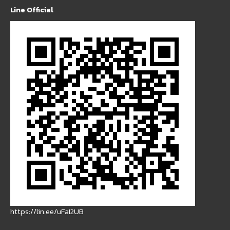
Line Official
https://lin.ee/uFaI2UB