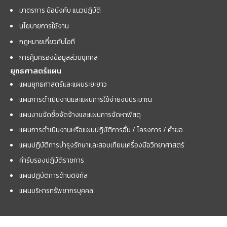
มาตรการ ข้อบังคับ แนวปฏิบัติ
นโยบายการใช้งาน
กฎหมายเกี่ยวกับไอที
การคุ้มครองข้อมูลส่วนบุคคล
ยุทธศาสตร์แผน
แผนยุทธศาสตร์และแผนระยะยาว
แผนการดำเนินงานและแผนการใช้จ่ายงบประมาณ
แผนงานจัดซื้อจัดจ้างและแผนการจัดหาพัสดุ
แผนการดำเนินงานหรือแผนปฏิบัติการอื่น / โครงการ / คำขอ
แผนปฏิบัติการบำรุงรักษาและสอบเทียบเครื่องมือวิทยาศาสตร์
คำรับรองปฏิบัติราชการ
แผนปฏิบัติการด้านดิจิทัล
แผนบริหารทรัพยากรบุคคล