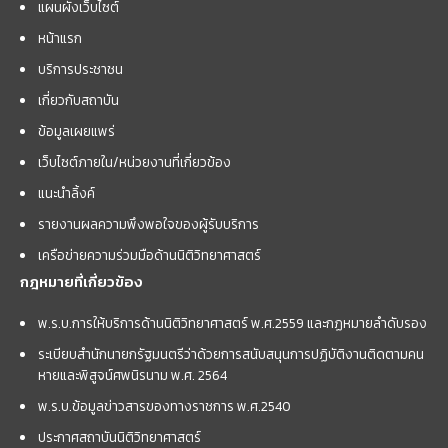
แผนผังเว็บไซต์
หน้าแรก
บริการประชาชน
เกี่ยวกับสถาบัน
ข้อมูลเผยแพร่
เว็บไซต์ภายใน/หน่วยงานที่เกี่ยวข้อง
แนะนำลิ้งค์
รายงานผลความพึงพอใจของผู้รับบริการ
เครือข่ายความร่วมมือด้านนิติวิทยาศาสตร์
กฎหมายที่เกี่ยวข้อง
พ.ร.บ.การให้บริการด้านนิติวิทยาศาสตร์ พ.ศ.2559 และกฏหมายลำดับรอง
ระเบียบสำนักนายกรัฐมนตรีว่าด้วยการสนับสนุนการปฏิบัติงานติดตามคน
หายและพิสูจน์ศพนิรนาม พ.ศ. 2564
พ.ร.บ.ข้อมูลข่าวสารของทางราชการ พ.ศ.2540
ประกาศสถาบันนิติวิทยาศาสตร์