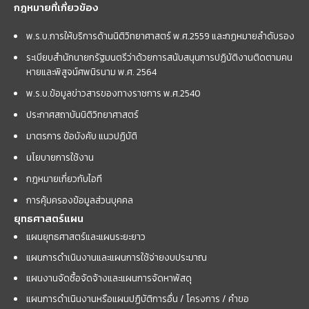
กฎหมายที่เกี่ยวข้อง
พ.ร.บ.การให้บริการด้านนิติวิทยาศาสตร์ พ.ศ.2559 และกฏหมายลำดับรอง
ระเบียบสำนักนายกรัฐมนตรีว่าด้วยการสนับสนุนการปฏิบัติงานติดตามคน
หายและพิสูจน์ศพนิรนาม พ.ศ. 2564
พ.ร.บ.ข้อมูลข่าวสารของทางราชการ พ.ศ.2540
ประกาศสถาบันนิติวิทยาศาสตร์
มาตรการ ข้อบังคับ แนวปฏิบัติ
นโยบายการใช้งาน
กฎหมายเกี่ยวกับไอที
การคุ้มครองข้อมูลส่วนบุคคล
ยุทธศาสตร์แผน
แผนยุทธศาสตร์และแผนระยะยาว
แผนการดำเนินงานและแผนการใช้จ่ายงบประมาณ
แผนงานจัดซื้อจัดจ้างและแผนการจัดหาพัสดุ
แผนการดำเนินงานหรือแผนปฏิบัติการอื่น / โครงการ / คำขอ