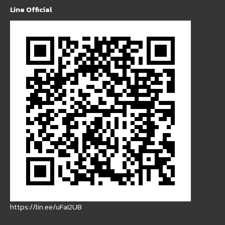
Line Official
https://lin.ee/uFaI2UB