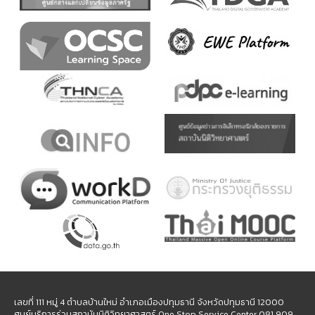
เลขที่ 111 หมู่ 4 ตำบลบ้านใหม่ อำเภอเมืองปทุมธานี จังหวัดปทุมธานี 12000
ศูนย์บริการร่วมสถาบันนิติวิทยาศาสตร์ One Stop Service Center 081 909