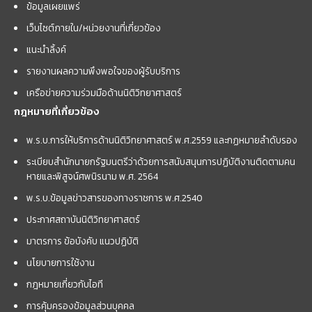
ข้อมูลเผยแพร่
เว็บไซต์ภายใน/หน่วยงานที่เกี่ยวข้อง
แนะนำลิ้งค์
รายงานผลความพึงพอใจของผู้รับบริการ
เครือข่ายความร่วมมือด้านนิติวิทยาศาสตร์
กฎหมายที่เกี่ยวข้อง
พ.ร.บ.การให้บริการด้านนิติวิทยาศาสตร์ พ.ศ.2559 และกฏหมายลำดับรอง
ระเบียบสำนักนายกรัฐมนตรีว่าด้วยการสนับสนุนการปฏิบัติงานติดตามคน
หายและพิสูจน์ศพนิรนาม พ.ศ. 2564
พ.ร.บ.ข้อมูลข่าวสารของทางราชการ พ.ศ.2540
ประกาศสถาบันนิติวิทยาศาสตร์
มาตรการ ข้อบังคับ แนวปฏิบัติ
นโยบายการใช้งาน
กฎหมายเกี่ยวกับไอที
การคุ้มครองข้อมูลส่วนบุคคล