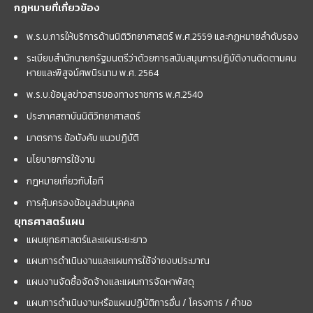
กฎหมายที่เกี่ยวข้อง
พ.ร.บ.การให้บริการด้านนิติวิทยาศาสตร์ พ.ศ.2559 และกฏหมายลำดับรอง
ระเบียบสำนักนายกรัฐมนตรีว่าด้วยการสนับสนุนการปฏิบัติงานติดตามคน
หายและพิสูจน์ศพนิรนาม พ.ศ. 2564
พ.ร.บ.ข้อมูลข่าวสารของทางราชการ พ.ศ.2540
ประกาศสถาบันนิติวิทยาศาสตร์
มาตรการ ข้อบังคับ แนวปฏิบัติ
นโยบายการใช้งาน
กฎหมายเกี่ยวกับไอที
การคุ้มครองข้อมูลส่วนบุคคล
ยุทธศาสตร์แผน
แผนยุทธศาสตร์และแผนระยะยาว
แผนการดำเนินงานและแผนการใช้จ่ายงบประมาณ
แผนงานจัดซื้อจัดจ้างและแผนการจัดหาพัสดุ
แผนการดำเนินงานหรือแผนปฏิบัติการอื่น / โครงการ / คำขอ