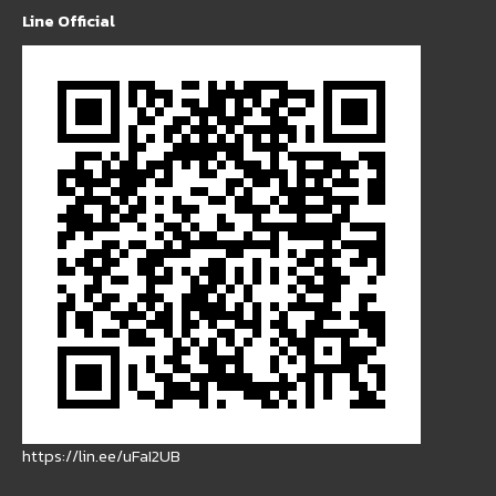
Line Official
https://lin.ee/uFaI2UB