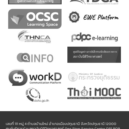
เลขที่ 111 หมู่ 4 ตำบลบ้านใหม่ อำเภอเมืองปทุมธานี จังหวัดปทุมธานี 12000
ศูนย์บริการร่วมสถาบันนิติวิทยาศาสตร์ One Stop Service Center 081 909