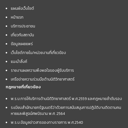
แผนผังเว็บไซต์
หน้าแรก
บริการประชาชน
เกี่ยวกับสถาบัน
ข้อมูลเผยแพร่
เว็บไซต์ภายใน/หน่วยงานที่เกี่ยวข้อง
แนะนำลิ้งค์
รายงานผลความพึงพอใจของผู้รับบริการ
เครือข่ายความร่วมมือด้านนิติวิทยาศาสตร์
กฎหมายที่เกี่ยวข้อง
พ.ร.บ.การให้บริการด้านนิติวิทยาศาสตร์ พ.ศ.2559 และกฏหมายลำดับรอง
ระเบียบสำนักนายกรัฐมนตรีว่าด้วยการสนับสนุนการปฏิบัติงานติดตามคน
หายและพิสูจน์ศพนิรนาม พ.ศ. 2564
พ.ร.บ.ข้อมูลข่าวสารของทางราชการ พ.ศ.2540