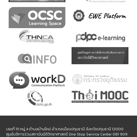
เลขที่ 111 หมู่ 4 ตำบลบ้านใหม่ อำเภอเมืองปทุมธานี จังหวัดปทุมธานี 12000
ศูนย์บริการร่วมสถาบันนิติวิทยาศาสตร์ One Stop Service Center 081 909