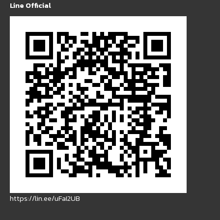
Line Official
https://lin.ee/uFaI2UB