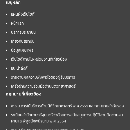
เมนูหลัก
แผนผังเว็บไซต์
หน้าแรก
บริการประชาชน
เกี่ยวกับสถาบัน
ข้อมูลเผยแพร่
เว็บไซต์ภายใน/หน่วยงานที่เกี่ยวข้อง
แนะนำลิ้งค์
รายงานผลความพึงพอใจของผู้รับบริการ
เครือข่ายความร่วมมือด้านนิติวิทยาศาสตร์
กฎหมายที่เกี่ยวข้อง
พ.ร.บ.การให้บริการด้านนิติวิทยาศาสตร์ พ.ศ.2559 และกฏหมายลำดับรอง
ระเบียบสำนักนายกรัฐมนตรีว่าด้วยการสนับสนุนการปฏิบัติงานติดตามคน
หายและพิสูจน์ศพนิรนาม พ.ศ. 2564
พ.ร.บ.ข้อมูลข่าวสารของทางราชการ พ.ศ.2540