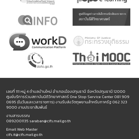
เลขที่ 111 หมู่ 4 ตำบลบ้านใหม่ อำเภอเมืองปทุมธานี จังหวัดปทุมธานี 12000
ศูนย์บริการร่วมสถาบันนิติวิทยาศาสตร์ One Stop Service Center 081 909
0695 (ในวันและเวลาราชการ) งานรับส่งวัตถุพยานสำหรับภาครัฐ 062 323
9000 งานประชาสัมพันธ์
งานสารบรรณ
0892001135 saraban@cifs.mail.go.th
Email Web Master
cifs.it@cifs.mail.go.th