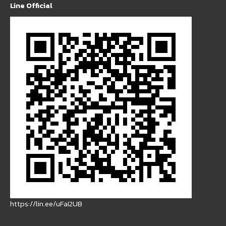
Line Official
https://lin.ee/uFaI2UB