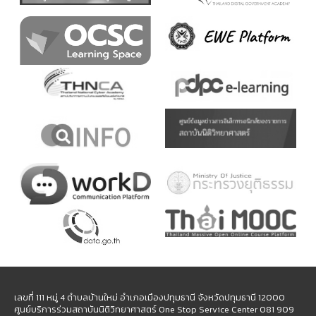
เลขที่ 111 หมู่ 4 ตำบลบ้านใหม่ อำเภอเมืองปทุมธานี จังหวัดปทุมธานี 12000
ศูนย์บริการร่วมสถาบันนิติวิทยาศาสตร์ One Stop Service Center 081 909