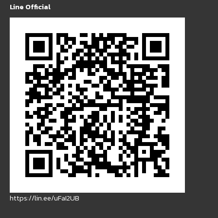
Line Official
https://lin.ee/uFaI2UB