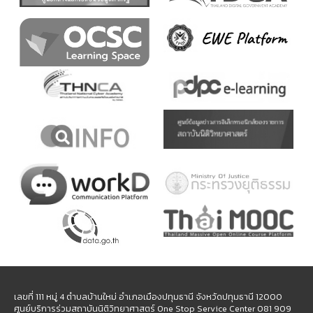
เลขที่ 111 หมู่ 4 ตำบลบ้านใหม่ อำเภอเมืองปทุมธานี จังหวัดปทุมธานี 12000
ศูนย์บริการร่วมสถาบันนิติวิทยาศาสตร์ One Stop Service Center 081 909