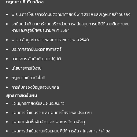
กฎหมายที่เกี่ยวข้อง
พ.ร.บ.การให้บริการด้านนิติวิทยาศาสตร์ พ.ศ.2559 และกฏหมายลำดับรอง
ระเบียบสำนักนายกรัฐมนตรีว่าด้วยการสนับสนุนการปฏิบัติงานติดตามคน
หายและพิสูจน์ศพนิรนาม พ.ศ. 2564
พ.ร.บ.ข้อมูลข่าวสารของทางราชการ พ.ศ.2540
ประกาศสถาบันนิติวิทยาศาสตร์
มาตรการ ข้อบังคับ แนวปฏิบัติ
นโยบายการใช้งาน
กฎหมายเกี่ยวกับไอที
การคุ้มครองข้อมูลส่วนบุคคล
ยุทธศาสตร์แผน
แผนยุทธศาสตร์และแผนระยะยาว
แผนการดำเนินงานและแผนการใช้จ่ายงบประมาณ
แผนงานจัดซื้อจัดจ้างและแผนการจัดหาพัสดุ
แผนการดำเนินงานหรือแผนปฏิบัติการอื่น / โครงการ / คำขอ