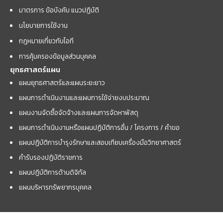
มาตรการ ข้อบังคับ แนวปฏิบัติ
นโยบายการใช้งาน
กฎหมายเกี่ยวกับไอที
การคุ้มครองข้อมูลส่วนบุคคล
ยุทธศาสตร์แผน
แผนยุทธศาสตร์และแผนระยะยาว
แผนการดำเนินงานและแผนการใช้จ่ายงบประมาณ
แผนงานจัดซื้อจัดจ้างและแผนการจัดหาพัสดุ
แผนการดำเนินงานหรือแผนปฏิบัติการอื่น / โครงการ / คำขอ
แผนปฏิบัติการบำรุงรักษาและสอบเทียบเครื่องมือวิทยาศาสตร์
คำรับรองปฏิบัติราชการ
แผนปฏิบัติการด้านดิจิทัล
แผนบริหารทรัพยากรบุคคล