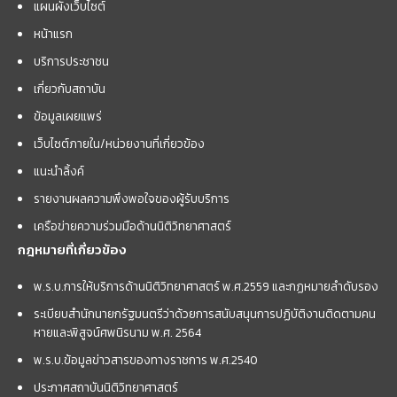
แผนผังเว็บไซต์
หน้าแรก
บริการประชาชน
เกี่ยวกับสถาบัน
ข้อมูลเผยแพร่
เว็บไซต์ภายใน/หน่วยงานที่เกี่ยวข้อง
แนะนำลิ้งค์
รายงานผลความพึงพอใจของผู้รับบริการ
เครือข่ายความร่วมมือด้านนิติวิทยาศาสตร์
กฎหมายที่เกี่ยวข้อง
พ.ร.บ.การให้บริการด้านนิติวิทยาศาสตร์ พ.ศ.2559 และกฏหมายลำดับรอง
ระเบียบสำนักนายกรัฐมนตรีว่าด้วยการสนับสนุนการปฏิบัติงานติดตามคน
หายและพิสูจน์ศพนิรนาม พ.ศ. 2564
พ.ร.บ.ข้อมูลข่าวสารของทางราชการ พ.ศ.2540
ประกาศสถาบันนิติวิทยาศาสตร์